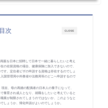
る目次
CLOSE
、両親を日本に招聘して日本で一緒に暮らしたいと考え
滞在の在留資格の場合、健康保険に加入できないので、
のです。定住者ビザの申請する資格は存在するのでしょ
、入国管理局や外務省や法務局等のどこへ申請するので
、現在、母の再婚の配偶者の日本人の養子になって、
本で養育され成人となり、就職をしたいと考えていると
る職業が制限されてしまうのではないか、このようなと
のでしょうか、帰化申請がよいのでしょうか。