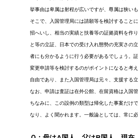
挙事由は卑属は射程が広いですが、尊属は狭い
そこで、入国管理局には請願等を検討すること
招へいし、相当の実績と扶養等の証拠資料を作
と等の立証、日本での受け入れ態勢の充実さの
者にも分かるように行う必要があるでしょう。
変更申請等を検討するのがポイントになると考
自由であり、また入国管理局は元々、支援する
なお、申請は査証は在外公館、在留資格は入国
ちなみに、この設例の類型は帰化した事案だけ
なり、よく聞かれます。一般論としては、常に
Ｑ：母はA国人、父はB国人、現在