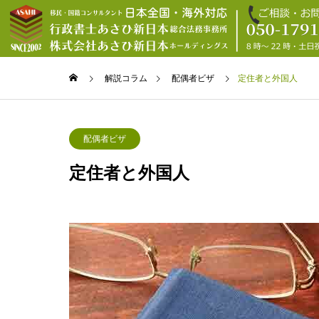
解説コラム
配偶者ビザ
定住者と外国人
配偶者ビザ
配偶者
イミグレー
コンサルタ
配偶者ビザ
の10個の
イミグレーショ
定住者と外国人
パフォーマン
COLUMN
ントと一般行政
SUPPORT
解説コラム
ス
サポート案内
イミグレー
実績
コンサルタ
法律家の
さひ新日本
とは？
在留資格認定証明書と配偶者
強制送
メディア
局、強
ビザ等
イミグレーショ
ントのメリット
弊所代表所長
企業理念/CSR