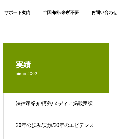
サポート案内
全国海外/来所不要
お問い合わせ
配偶者ビザ
配偶者ビザ
イミグレーション戦略コン
ご
サルティングファーム行政
実績
書士あさひ新日本の執務
since 2002
業務の流れの一例のご案内
覧
イミグレーションコンサル
20年の歩みと実績
法律家紹介/講義/メディア掲載実績
タント報酬等
結婚ビザ/国
／20年のエビデン
ビザ申請と出入国在留管理局
永住許可申請
/国籍取得/
ス
行政書士あさひ新日本の報酬につきま
請/永住許可
して
20年の歩み/実績/20年のエビデンス
ザ/留学ビ
2002年創業以来長きに
等
わたる現場経験