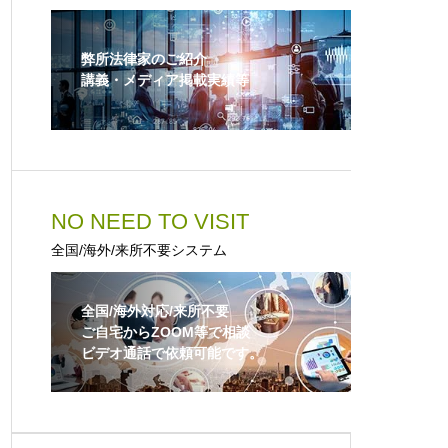
弊所法律家のご紹介
講義・メディア掲載実績等
NO NEED TO VISIT
全国/海外/来所不要システム
全国/海外対応/来所不要
ご自宅からZOOM等で相談
ビデオ通話で依頼可能です。