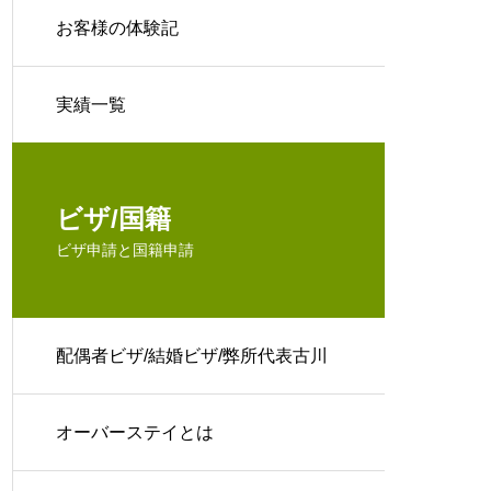
お客様の体験記
実績一覧
ビザ/国籍
ビザ申請と国籍申請
配偶者ビザ/結婚ビザ/弊所代表古川
TBSTV取材等
オーバーステイとは