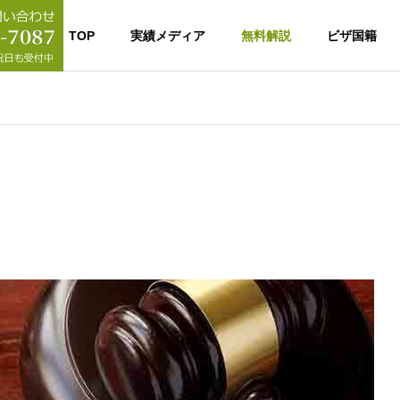
TOP
実績メディア
無料解説
ビザ国籍
ビザ
配偶者ビザ
ション総合戦略
行政書士あさひ新日本の
ント兼行政書士
利用ガイダンス
安心宣言！
行政書士あさひ新日本が最初のコンサ
ン総合戦略コンサルタ
ルティングを大切にする理由
書士の違いとは
ション総合戦略
実績一
ント/行政書士あ
他の事務所との違い
配偶者ビザ/
ご紹介／
イミグレーション戦略コンサルティン
のメリットとは
還と人権救済
仮放免申請と人権
際結婚手続き
お客様の体験記／
掲載実績
グ
ン総合戦略コンサルタ
帰化許可申
ご依頼内容
のご挨拶/
申請/就労ビ
お客様の感動の体験談
ザ/技能実習