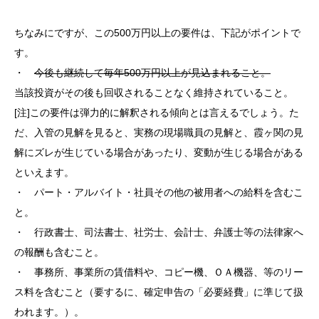
ちなみにですが、この500万円以上の要件は、下記がポイントで
す。
・
今後も継続して毎年500万円以上が見込まれること。
当該投資がその後も回収されることなく維持されていること。
[注]この要件は弾力的に解釈される傾向とは言えるでしょう。た
だ、入管の見解を見ると、実務の現場職員の見解と、霞ヶ関の見
解にズレが生じている場合があったり、変動が生じる場合がある
といえます。
・ パート・アルバイト・社員その他の被用者への給料を含むこ
と。
・ 行政書士、司法書士、社労士、会計士、弁護士等の法律家へ
の報酬も含むこと。
・ 事務所、事業所の賃借料や、コピー機、ＯＡ機器、等のリー
ス料を含むこと（要するに、確定申告の「必要経費」に準じて扱
われます。）。