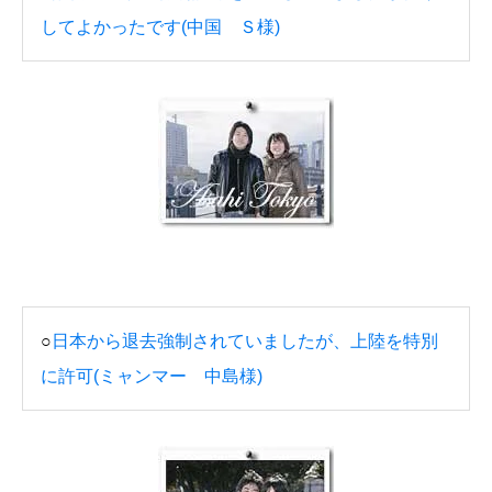
してよかったです(中国 Ｓ様)
○
日本から退去強制されていましたが、上陸を特別
に許可(ミャンマー 中島様)
メール
電話
LINE
全国/海外