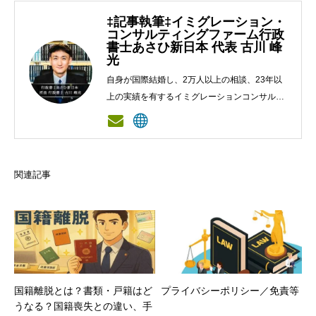
‡記事執筆‡イミグレーション・
コンサルティングファーム行政
書士あさひ新日本 代表 古川 峰
光
自身が国際結婚し、2万人以上の相談、23年以
上の実績を有するイミグレーションコンサルタ
ント兼行政書士。イミグレーション戦略の基盤
となる渉外戸籍・国際家族のマネジメント、在
留資格のプログラム、永住権や国籍までの羅針
盤になるようなコンサルテーションを実施。
関連記事
国籍離脱とは？書類・戸籍はど
プライバシーポリシー／免責等
うなる？国籍喪失との違い、手