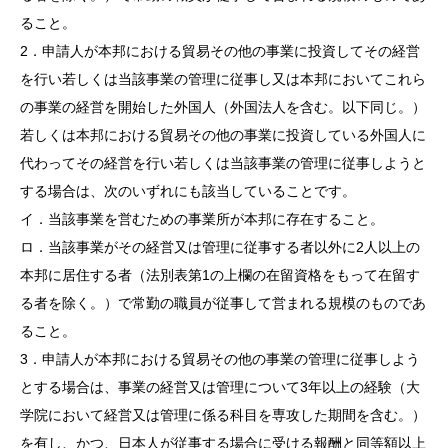
ること。
2．申請人が本邦における貿易その他の事業に投資してその経営
を行い若しくは当該事業の管理に従事し又は本邦においてこれら
の事業の経営を開始した外国人（外国法人を含む。以下同じ。）
若しくは本邦における貿易その他の事業に投資している外国人に
代わってその経営を行い若しくは当該事業の管理に従事しようと
する場合は、次のいずれにも該当していることです。
イ．当該事業を営むための事業所が本邦に存在すること。
ロ．当該事業がその経営又は管理に従事する者以外に2人以上の
本邦に居住する者（法別表第1の上欄の在留資格をもって在留す
る者を除く。）で常勤の職員が従事して営まれる規模のものであ
ること。
3．申請人が本邦における貿易その他の事業の管理に従事しよう
とする場合は、事業の経営又は管理について3年以上の経験（大
学院において経営又は管理に係る科目を専攻した期間を含む。）
を有し、かつ、日本人が従事する場合に受ける報酬と同等額以上