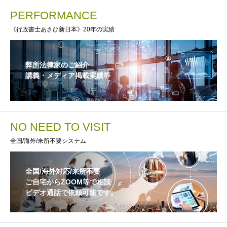
PERFORMANCE
《行政書士あさひ新日本》20年の実績
弊所法律家のご紹介
講義・メディア掲載実績等
NO NEED TO VISIT
全国/海外/来所不要システム
全国/海外対応/来所不要
ご自宅からZOOM等で相談
ビデオ通話で依頼可能です。